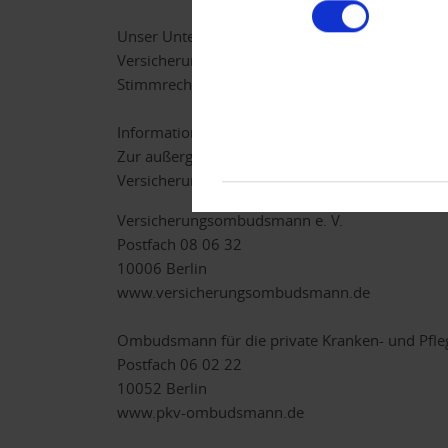
Unser Unternehmen hält keine direkte oder ind
Versicherungsunternehmen oder Mutterunterneh
Stimmrechten oder am Kapital unseres Untern
Information zu den Schlichtungsstellen gemäß 
Zur außergerichtlichen Streitbeilegung können
Versicherungsvermittlungsverordnung sind wir v
Versicherungsombudsmann e. V.
Postfach 08 06 32
10006 Berlin
www.versicherungsombudsmann.de
Ombudsmann für die private Kranken- und Pfle
Postfach 06 02 22
10052 Berlin
www.pkv-ombudsmann.de