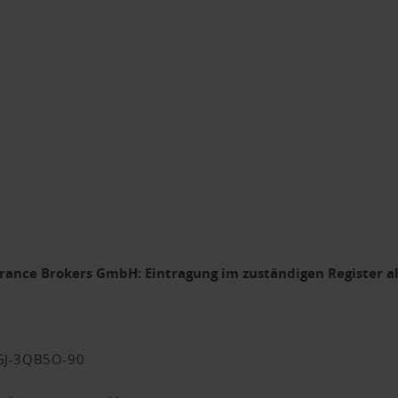
urance Brokers GmbH
: Eintragung im zuständigen Register a
TGJ-3QB5O-90