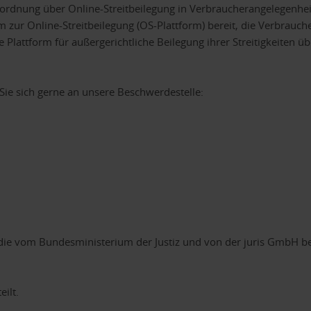
rdnung über Online-Streitbeilegung in Ver­braucher­an­ge­le­gen­he
m zur Online-Streitbeilegung (OS-Plattform) bereit, die Verbrauch
e Plattform für außergerichtliche Beilegung ihrer Streitigkeiten 
ie sich gerne an unsere Beschwerdestelle:
 die vom Bundesministerium der Justiz und von der juris GmbH
ilt.