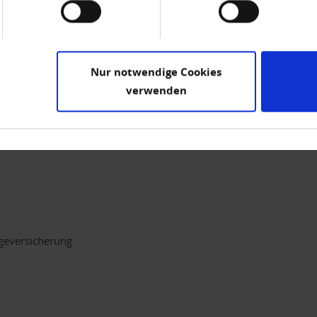
irekte Beteiligung von über 10 % an den Stimmrechten oder am K
men eines Versicherungsunternehmens hält keine direkte oder i
ehmens.
Nur notwendige Cookies
verwenden
§ 214 VVG und zur Teilnahme am Streitbeilegungsverfahren gemäß
 untenstehende Schlichtungsstellen angerufen werden. Gemäß § 17
erpflichtet, an Streitbeilegungsverfahren vor folgenden Verbrauc
geversicherung