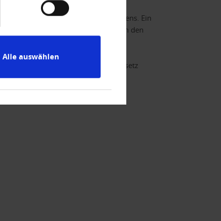
apital eines Versicherungsunternehmens. Ein
ndirekte Beteiligung von über 10% an den
Alle auswählen
 § 36 Verbraucherstreitbeilegungsgesetz
 Abs. 4 der
herschlichtungsstellen teilzunehmen: