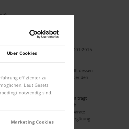
uf)
Brokers GmbH zertifiziert nach ISO 9001:2015
Über Cookies
DVM → siehe: www.bdvm.de) und erfüllt dessen
-Haftpflicht-Versicherungsschutzes über den
fahrung effizienter zu
möglichen. Laut Gesetz
unbedingt notwendig sind.
Vermittlungs- und Betreuungstätigkeit trägt
iervon Abweichendes muss ausdrücklich
produkten wird in der Regel eine separate
Produkte bei denen die Vermittlungsvergütung
Marketing Cookies
rnehmen nicht.