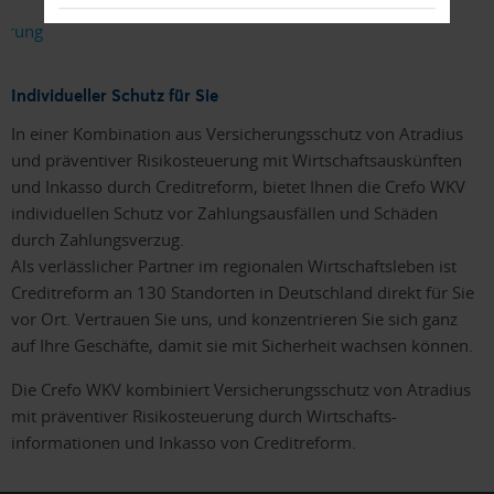
Individueller Schutz für Sie
In einer Kombination aus Versicherungsschutz von Atradius
und präventiver Risikosteuerung mit Wirtschaftsauskünften
und Inkasso durch Creditreform, bietet Ihnen die Crefo WKV
individuellen Schutz vor Zahlungsausfällen und Schäden
durch Zahlungsverzug.
Als verlässlicher Partner im regionalen Wirtschaftsleben ist
Creditreform an 130 Standorten in Deutschland direkt für Sie
vor Ort. Vertrauen Sie uns, und konzentrieren Sie sich ganz
auf Ihre Geschäfte, damit sie mit Sicherheit wachsen können.
Die Crefo WKV kombiniert Versicherungsschutz von Atradius
mit präventiver Risikosteuerung durch Wirtschafts-
informationen und Inkasso von Creditreform.