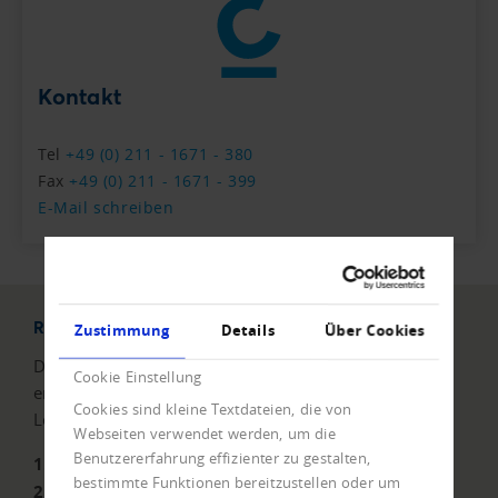
Kontakt
Tel
+49 (0) 211 - 1671 - 380
Fax
+49 (0) 211 - 1671 - 399
E-Mail schreiben
Risikoabsicherung mit System
Zustimmung
Details
Über Cookies
Die einfache Vertragshandhabung bei der Crefo WKV
Cookie Einstellung
ermöglicht Ihnen die Inanspruchnahme unserer
Cookies sind kleine Textdateien, die von
Leistungen in nur drei Schritten:
Webseiten verwendet werden, um die
Benutzererfahrung effizienter zu gestalten,
1. Limit beantragen
bestimmte Funktionen bereitzustellen oder um
2. Faktura nach 30 Tagen